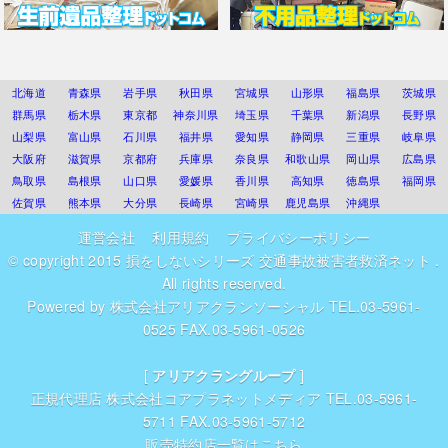
北海道
青森県
岩手県
秋田県
宮城県
山形県
福島県
茨城県
群馬県
栃木県
東京都
神奈川県
埼玉県
千葉県
新潟県
長野県
山梨県
富山県
石川県
福井県
愛知県
静岡県
三重県
岐阜県
大阪府
滋賀県
京都府
兵庫県
奈良県
和歌山県
岡山県
広島県
鳥取県
島根県
山口県
愛媛県
香川県
高知県
徳島県
福岡県
佐賀県
熊本県
大分県
長崎県
宮崎県
鹿児島県
沖縄県
運営会社
利用規約
プライバシーポリシー
© copyright 2015
損をしないシリーズ 交通事故被害者救済ネット
.
All rights reserved.
Powered by
株式会社アリアクランソーシャル
TEL.03-5961-
0525 FAX.03-5961-0526
[
アリアクラングループ
]
正規代理店
株式会社コアプラネットメディア
TEL.03-5961-
5711 FAX.03-5961-5712
販売特約店一覧はこちら