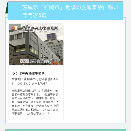
茨城県『石岡市』近隣の交通事故に強い
専門家5選
つくば中央法律事務所
所在地：茨城県つくば市吾妻1-10-
1 つくばセンタービル3F
自動車事故賠償に詳しい弁護士が、被
害者の権利を守ります。 交通事故被
害でお困りの方へ 損害賠償・慰謝
料・示談交渉・過失割合 物損事故・人
身事故・死亡事故・後遺障害など 交通
事故に関するご相談は つくば中央法
律事務所 にお任せ下さい！！ ...