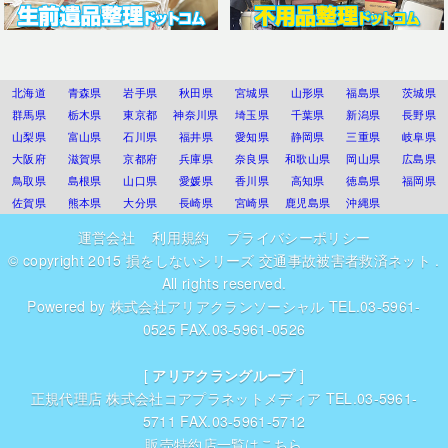
北海道
青森県
岩手県
秋田県
宮城県
山形県
福島県
茨城県
群馬県
栃木県
東京都
神奈川県
埼玉県
千葉県
新潟県
長野県
山梨県
富山県
石川県
福井県
愛知県
静岡県
三重県
岐阜県
大阪府
滋賀県
京都府
兵庫県
奈良県
和歌山県
岡山県
広島県
鳥取県
島根県
山口県
愛媛県
香川県
高知県
徳島県
福岡県
佐賀県
熊本県
大分県
長崎県
宮崎県
鹿児島県
沖縄県
運営会社
利用規約
プライバシーポリシー
© copyright 2015
損をしないシリーズ 交通事故被害者救済ネット
.
All rights reserved.
Powered by
株式会社アリアクランソーシャル
TEL.03-5961-
0525 FAX.03-5961-0526
[
アリアクラングループ
]
正規代理店
株式会社コアプラネットメディア
TEL.03-5961-
5711 FAX.03-5961-5712
販売特約店一覧はこちら