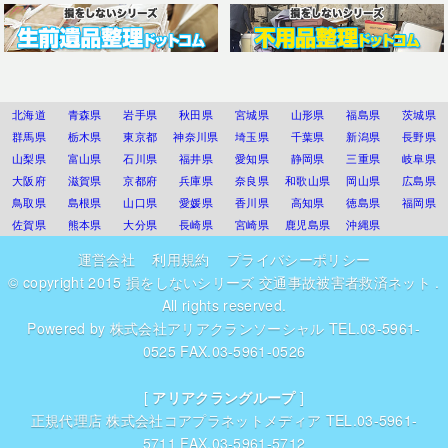
北海道
青森県
岩手県
秋田県
宮城県
山形県
福島県
茨城県
群馬県
栃木県
東京都
神奈川県
埼玉県
千葉県
新潟県
長野県
山梨県
富山県
石川県
福井県
愛知県
静岡県
三重県
岐阜県
大阪府
滋賀県
京都府
兵庫県
奈良県
和歌山県
岡山県
広島県
鳥取県
島根県
山口県
愛媛県
香川県
高知県
徳島県
福岡県
佐賀県
熊本県
大分県
長崎県
宮崎県
鹿児島県
沖縄県
運営会社
利用規約
プライバシーポリシー
© copyright 2015
損をしないシリーズ 交通事故被害者救済ネット
.
All rights reserved.
Powered by
株式会社アリアクランソーシャル
TEL.03-5961-
0525 FAX.03-5961-0526
[
アリアクラングループ
]
正規代理店
株式会社コアプラネットメディア
TEL.03-5961-
5711 FAX.03-5961-5712