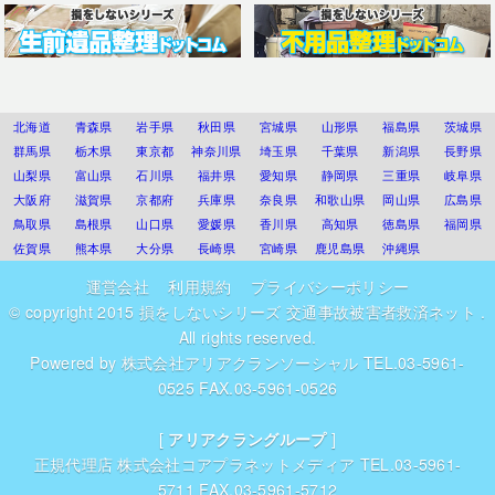
北海道
青森県
岩手県
秋田県
宮城県
山形県
福島県
茨城県
群馬県
栃木県
東京都
神奈川県
埼玉県
千葉県
新潟県
長野県
山梨県
富山県
石川県
福井県
愛知県
静岡県
三重県
岐阜県
大阪府
滋賀県
京都府
兵庫県
奈良県
和歌山県
岡山県
広島県
鳥取県
島根県
山口県
愛媛県
香川県
高知県
徳島県
福岡県
佐賀県
熊本県
大分県
長崎県
宮崎県
鹿児島県
沖縄県
運営会社
利用規約
プライバシーポリシー
© copyright 2015
損をしないシリーズ 交通事故被害者救済ネット
.
All rights reserved.
Powered by
株式会社アリアクランソーシャル
TEL.03-5961-
0525 FAX.03-5961-0526
[
アリアクラングループ
]
正規代理店
株式会社コアプラネットメディア
TEL.03-5961-
5711 FAX.03-5961-5712