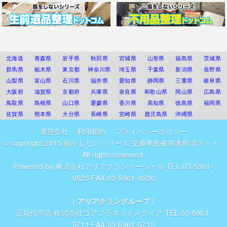
北海道
青森県
岩手県
秋田県
宮城県
山形県
福島県
茨城県
群馬県
栃木県
東京都
神奈川県
埼玉県
千葉県
新潟県
長野県
山梨県
富山県
石川県
福井県
愛知県
静岡県
三重県
岐阜県
大阪府
滋賀県
京都府
兵庫県
奈良県
和歌山県
岡山県
広島県
鳥取県
島根県
山口県
愛媛県
香川県
高知県
徳島県
福岡県
佐賀県
熊本県
大分県
長崎県
宮崎県
鹿児島県
沖縄県
運営会社
利用規約
プライバシーポリシー
© copyright 2015
損をしないシリーズ 交通事故被害者救済ネット
.
All rights reserved.
Powered by
株式会社アリアクランソーシャル
TEL.03-5961-
0525 FAX.03-5961-0526
[
アリアクラングループ
]
正規代理店
株式会社コアプラネットメディア
TEL.03-5961-
5711 FAX.03-5961-5712