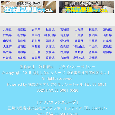
北海道
青森県
岩手県
秋田県
宮城県
山形県
福島県
茨城県
群馬県
栃木県
東京都
神奈川県
埼玉県
千葉県
新潟県
長野県
山梨県
富山県
石川県
福井県
愛知県
静岡県
三重県
岐阜県
大阪府
滋賀県
京都府
兵庫県
奈良県
和歌山県
岡山県
広島県
鳥取県
島根県
山口県
愛媛県
香川県
高知県
徳島県
福岡県
佐賀県
熊本県
大分県
長崎県
宮崎県
鹿児島県
沖縄県
運営会社
利用規約
プライバシーポリシー
© copyright 2015
損をしないシリーズ 交通事故被害者救済ネット
.
All rights reserved.
Powered by
株式会社アリアクランソーシャル
TEL.03-5961-
0525 FAX.03-5961-0526
[
アリアクラングループ
]
正規代理店
株式会社コアプラネットメディア
TEL.03-5961-
5711 FAX.03-5961-5712