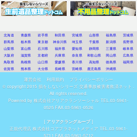
北海道
青森県
岩手県
秋田県
宮城県
山形県
福島県
茨城県
群馬県
栃木県
東京都
神奈川県
埼玉県
千葉県
新潟県
長野県
山梨県
富山県
石川県
福井県
愛知県
静岡県
三重県
岐阜県
大阪府
滋賀県
京都府
兵庫県
奈良県
和歌山県
岡山県
広島県
鳥取県
島根県
山口県
愛媛県
香川県
高知県
徳島県
福岡県
佐賀県
熊本県
大分県
長崎県
宮崎県
鹿児島県
沖縄県
運営会社
利用規約
プライバシーポリシー
© copyright 2015
損をしないシリーズ 交通事故被害者救済ネット
.
All rights reserved.
Powered by
株式会社アリアクランソーシャル
TEL.03-5961-
0525 FAX.03-5961-0526
[
アリアクラングループ
]
正規代理店
株式会社コアプラネットメディア
TEL.03-5961-
5711 FAX.03-5961-5712