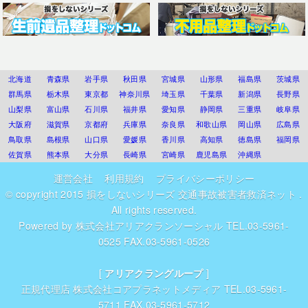
北海道
青森県
岩手県
秋田県
宮城県
山形県
福島県
茨城県
群馬県
栃木県
東京都
神奈川県
埼玉県
千葉県
新潟県
長野県
山梨県
富山県
石川県
福井県
愛知県
静岡県
三重県
岐阜県
大阪府
滋賀県
京都府
兵庫県
奈良県
和歌山県
岡山県
広島県
鳥取県
島根県
山口県
愛媛県
香川県
高知県
徳島県
福岡県
佐賀県
熊本県
大分県
長崎県
宮崎県
鹿児島県
沖縄県
運営会社
利用規約
プライバシーポリシー
© copyright 2015
損をしないシリーズ 交通事故被害者救済ネット
.
All rights reserved.
Powered by
株式会社アリアクランソーシャル
TEL.03-5961-
0525 FAX.03-5961-0526
[
アリアクラングループ
]
正規代理店
株式会社コアプラネットメディア
TEL.03-5961-
5711 FAX.03-5961-5712