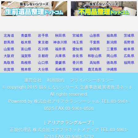
北海道
青森県
岩手県
秋田県
宮城県
山形県
福島県
茨城県
群馬県
栃木県
東京都
神奈川県
埼玉県
千葉県
新潟県
長野県
山梨県
富山県
石川県
福井県
愛知県
静岡県
三重県
岐阜県
大阪府
滋賀県
京都府
兵庫県
奈良県
和歌山県
岡山県
広島県
鳥取県
島根県
山口県
愛媛県
香川県
高知県
徳島県
福岡県
佐賀県
熊本県
大分県
長崎県
宮崎県
鹿児島県
沖縄県
運営会社
利用規約
プライバシーポリシー
© copyright 2015
損をしないシリーズ 交通事故被害者救済ネット
.
All rights reserved.
Powered by
株式会社アリアクランソーシャル
TEL.03-5961-
0525 FAX.03-5961-0526
[
アリアクラングループ
]
正規代理店
株式会社コアプラネットメディア
TEL.03-5961-
5711 FAX.03-5961-5712