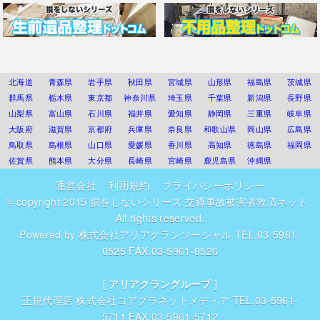
北海道
青森県
岩手県
秋田県
宮城県
山形県
福島県
茨城県
群馬県
栃木県
東京都
神奈川県
埼玉県
千葉県
新潟県
長野県
山梨県
富山県
石川県
福井県
愛知県
静岡県
三重県
岐阜県
大阪府
滋賀県
京都府
兵庫県
奈良県
和歌山県
岡山県
広島県
鳥取県
島根県
山口県
愛媛県
香川県
高知県
徳島県
福岡県
佐賀県
熊本県
大分県
長崎県
宮崎県
鹿児島県
沖縄県
運営会社
利用規約
プライバシーポリシー
© copyright 2015
損をしないシリーズ 交通事故被害者救済ネット
.
All rights reserved.
Powered by
株式会社アリアクランソーシャル
TEL.03-5961-
0525 FAX.03-5961-0526
[
アリアクラングループ
]
正規代理店
株式会社コアプラネットメディア
TEL.03-5961-
5711 FAX.03-5961-5712