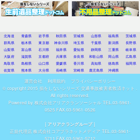
北海道
青森県
岩手県
秋田県
宮城県
山形県
福島県
茨城県
群馬県
栃木県
東京都
神奈川県
埼玉県
千葉県
新潟県
長野県
山梨県
富山県
石川県
福井県
愛知県
静岡県
三重県
岐阜県
大阪府
滋賀県
京都府
兵庫県
奈良県
和歌山県
岡山県
広島県
鳥取県
島根県
山口県
愛媛県
香川県
高知県
徳島県
福岡県
佐賀県
熊本県
大分県
長崎県
宮崎県
鹿児島県
沖縄県
運営会社
利用規約
プライバシーポリシー
© copyright 2015
損をしないシリーズ 交通事故被害者救済ネット
.
All rights reserved.
Powered by
株式会社アリアクランソーシャル
TEL.03-5961-
0525 FAX.03-5961-0526
[
アリアクラングループ
]
正規代理店
株式会社コアプラネットメディア
TEL.03-5961-
5711 FAX.03-5961-5712