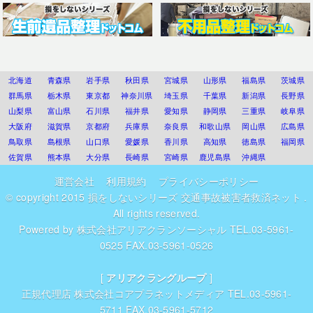
北海道
青森県
岩手県
秋田県
宮城県
山形県
福島県
茨城県
群馬県
栃木県
東京都
神奈川県
埼玉県
千葉県
新潟県
長野県
山梨県
富山県
石川県
福井県
愛知県
静岡県
三重県
岐阜県
大阪府
滋賀県
京都府
兵庫県
奈良県
和歌山県
岡山県
広島県
鳥取県
島根県
山口県
愛媛県
香川県
高知県
徳島県
福岡県
佐賀県
熊本県
大分県
長崎県
宮崎県
鹿児島県
沖縄県
運営会社
利用規約
プライバシーポリシー
© copyright 2015
損をしないシリーズ 交通事故被害者救済ネット
.
All rights reserved.
Powered by
株式会社アリアクランソーシャル
TEL.03-5961-
0525 FAX.03-5961-0526
[
アリアクラングループ
]
正規代理店
株式会社コアプラネットメディア
TEL.03-5961-
5711 FAX.03-5961-5712