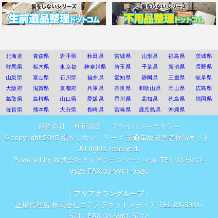
北海道
青森県
岩手県
秋田県
宮城県
山形県
福島県
茨城県
群馬県
栃木県
東京都
神奈川県
埼玉県
千葉県
新潟県
長野県
山梨県
富山県
石川県
福井県
愛知県
静岡県
三重県
岐阜県
大阪府
滋賀県
京都府
兵庫県
奈良県
和歌山県
岡山県
広島県
鳥取県
島根県
山口県
愛媛県
香川県
高知県
徳島県
福岡県
佐賀県
熊本県
大分県
長崎県
宮崎県
鹿児島県
沖縄県
運営会社
利用規約
プライバシーポリシー
© copyright 2015
損をしないシリーズ 交通事故被害者救済ネット
.
All rights reserved.
Powered by
株式会社アリアクランソーシャル
TEL.03-5961-
0525 FAX.03-5961-0526
[
アリアクラングループ
]
正規代理店
株式会社コアプラネットメディア
TEL.03-5961-
5711 FAX.03-5961-5712