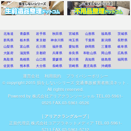
北海道
青森県
岩手県
秋田県
宮城県
山形県
福島県
茨城県
群馬県
栃木県
東京都
神奈川県
埼玉県
千葉県
新潟県
長野県
山梨県
富山県
石川県
福井県
愛知県
静岡県
三重県
岐阜県
大阪府
滋賀県
京都府
兵庫県
奈良県
和歌山県
岡山県
広島県
鳥取県
島根県
山口県
愛媛県
香川県
高知県
徳島県
福岡県
佐賀県
熊本県
大分県
長崎県
宮崎県
鹿児島県
沖縄県
運営会社
利用規約
プライバシーポリシー
© copyright 2015
損をしないシリーズ 交通事故被害者救済ネット
.
All rights reserved.
Powered by
株式会社アリアクランソーシャル
TEL.03-5961-
0525 FAX.03-5961-0526
[
アリアクラングループ
]
正規代理店
株式会社コアプラネットメディア
TEL.03-5961-
5711 FAX.03-5961-5712