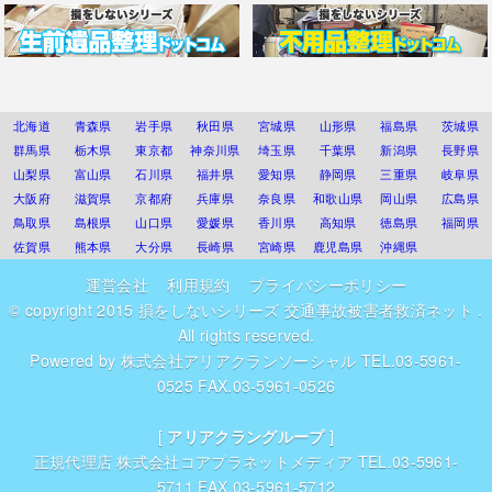
北海道
青森県
岩手県
秋田県
宮城県
山形県
福島県
茨城県
群馬県
栃木県
東京都
神奈川県
埼玉県
千葉県
新潟県
長野県
山梨県
富山県
石川県
福井県
愛知県
静岡県
三重県
岐阜県
大阪府
滋賀県
京都府
兵庫県
奈良県
和歌山県
岡山県
広島県
鳥取県
島根県
山口県
愛媛県
香川県
高知県
徳島県
福岡県
佐賀県
熊本県
大分県
長崎県
宮崎県
鹿児島県
沖縄県
運営会社
利用規約
プライバシーポリシー
© copyright 2015
損をしないシリーズ 交通事故被害者救済ネット
.
All rights reserved.
Powered by
株式会社アリアクランソーシャル
TEL.03-5961-
0525 FAX.03-5961-0526
[
アリアクラングループ
]
正規代理店
株式会社コアプラネットメディア
TEL.03-5961-
5711 FAX.03-5961-5712