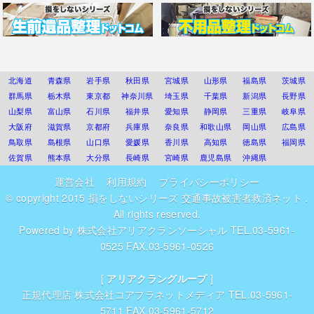
北海道
青森県
岩手県
秋田県
宮城県
山形県
福島県
茨城県
群馬県
栃木県
東京都
神奈川県
埼玉県
千葉県
新潟県
長野県
山梨県
富山県
石川県
福井県
愛知県
静岡県
三重県
岐阜県
大阪府
滋賀県
京都府
兵庫県
奈良県
和歌山県
岡山県
広島県
鳥取県
島根県
山口県
愛媛県
香川県
高知県
徳島県
福岡県
佐賀県
熊本県
大分県
長崎県
宮崎県
鹿児島県
沖縄県
運営会社
利用規約
プライバシーポリシー
© copyright 2015
損をしないシリーズ 交通事故被害者救済ネット
.
All rights reserved.
Powered by
株式会社アリアクランソーシャル
TEL.03-5961-
0525 FAX.03-5961-0526
[
アリアクラングループ
]
正規代理店
株式会社コアプラネットメディア
TEL.03-5961-
5711 FAX.03-5961-5712