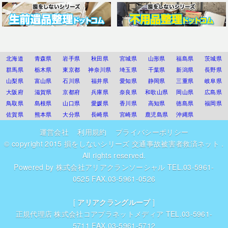
北海道
青森県
岩手県
秋田県
宮城県
山形県
福島県
茨城県
群馬県
栃木県
東京都
神奈川県
埼玉県
千葉県
新潟県
長野県
山梨県
富山県
石川県
福井県
愛知県
静岡県
三重県
岐阜県
大阪府
滋賀県
京都府
兵庫県
奈良県
和歌山県
岡山県
広島県
鳥取県
島根県
山口県
愛媛県
香川県
高知県
徳島県
福岡県
佐賀県
熊本県
大分県
長崎県
宮崎県
鹿児島県
沖縄県
運営会社
利用規約
プライバシーポリシー
© copyright 2015
損をしないシリーズ 交通事故被害者救済ネット
.
All rights reserved.
Powered by
株式会社アリアクランソーシャル
TEL.03-5961-
0525 FAX.03-5961-0526
[
アリアクラングループ
]
正規代理店
株式会社コアプラネットメディア
TEL.03-5961-
5711 FAX.03-5961-5712