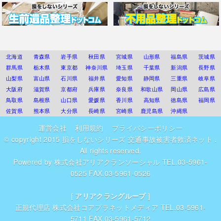
北海道
青森県
岩手県
秋田県
宮城県
山形県
福島県
茨城県
群馬県
栃木県
東京都
神奈川県
埼玉県
千葉県
新潟県
長野県
山梨県
富山県
石川県
福井県
愛知県
静岡県
三重県
岐阜県
大阪府
滋賀県
京都府
兵庫県
奈良県
和歌山県
岡山県
広島県
鳥取県
島根県
山口県
愛媛県
香川県
高知県
徳島県
福岡県
佐賀県
熊本県
大分県
長崎県
宮崎県
鹿児島県
沖縄県
運営会社
利用規約
プライバシーポリシー
© copyright 2015
損をしないシリーズ 交通事故被害者救済ネット
.
All rights reserved.
Powered by
株式会社アリアクランソーシャル
TEL.03-5961-
0525 FAX.03-5961-0526
[
アリアクラングループ
]
正規代理店
株式会社コアプラネットメディア
TEL.03-5961-
5711 FAX.03-5961-5712