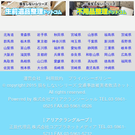
北海道
青森県
岩手県
秋田県
宮城県
山形県
福島県
茨城県
群馬県
栃木県
東京都
神奈川県
埼玉県
千葉県
新潟県
長野県
山梨県
富山県
石川県
福井県
愛知県
静岡県
三重県
岐阜県
大阪府
滋賀県
京都府
兵庫県
奈良県
和歌山県
岡山県
広島県
鳥取県
島根県
山口県
愛媛県
香川県
高知県
徳島県
福岡県
佐賀県
熊本県
大分県
長崎県
宮崎県
鹿児島県
沖縄県
運営会社
利用規約
プライバシーポリシー
© copyright 2015
損をしないシリーズ 交通事故被害者救済ネット
.
All rights reserved.
Powered by
株式会社アリアクランソーシャル
TEL.03-5961-
0525 FAX.03-5961-0526
[
アリアクラングループ
]
正規代理店
株式会社コアプラネットメディア
TEL.03-5961-
5711 FAX.03-5961-5712