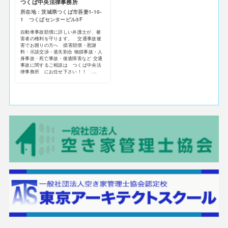
つくば中央法律事務所
所在地：茨城県つくば市吾妻1-10-
1 つくばセンタービル3F
自動車事故賠償に詳しい弁護士が、被
害者の権利を守ります。 交通事故被
害でお困りの方へ 損害賠償・慰謝
料・示談交渉・過失割合 物損事故・人
身事故・死亡事故・後遺障害など 交通
事故に関するご相談は つくば中央法
律事務所 にお任せ下さい！！ ...