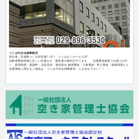
つくば中央法律事務所
所在地：茨城県つくば市吾妻1-10-1 つくばセンタービル3F
自動車事故賠償に詳しい弁護士が、被害者の権利を守ります。 交通事故被害でお困りの方
へ 損害賠償・慰謝料・示談交渉・過失割合 物損事故・人身事故・死亡事故・後遺障害など
交通事故に関するご相談は つくば中央法律事務所 にお任せ下さい！！ ...